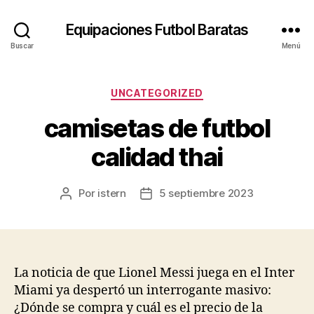
Equipaciones Futbol Baratas
Buscar
Menú
Categorías
UNCATEGORIZED
camisetas de futbol
calidad thai
Por
istern
5 septiembre 2023
Autor
Fecha
de
de
la
la
entrada
entrada
La noticia de que Lionel Messi juega en el Inter
Miami ya despertó un interrogante masivo:
¿Dónde se compra y cuál es el precio de la