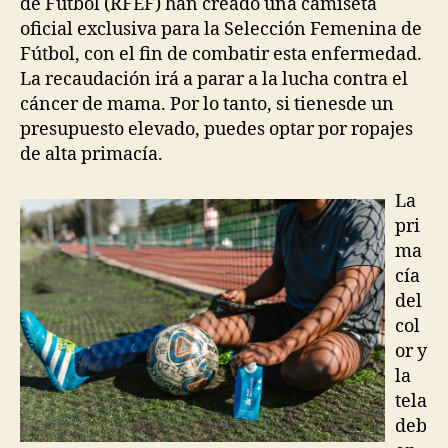
de Fútbol (RFEF) han creado una camiseta
oficial exclusiva para la Selección Femenina de
Fútbol, con el fin de combatir esta enfermedad.
La recaudación irá a parar a la lucha contra el
cáncer de mama. Por lo tanto, si tienesde un
presupuesto elevado, puedes optar por ropajes
de alta primacía.
La
pri
ma
cía
del
col
or y
la
tela
deb