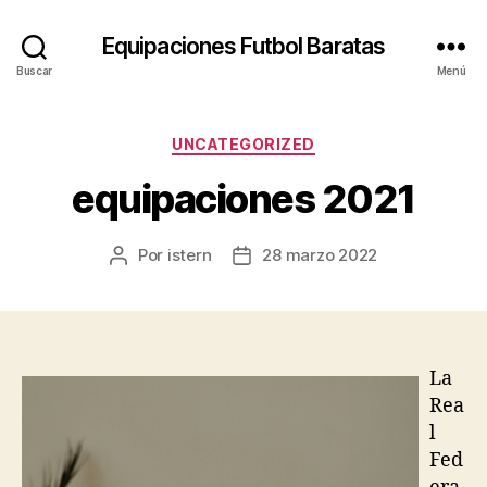
Equipaciones Futbol Baratas
Buscar
Menú
Categorías
UNCATEGORIZED
equipaciones 2021
Por
istern
28 marzo 2022
Autor
Fecha
de
de
la
la
entrada
entrada
La
Rea
l
Fed