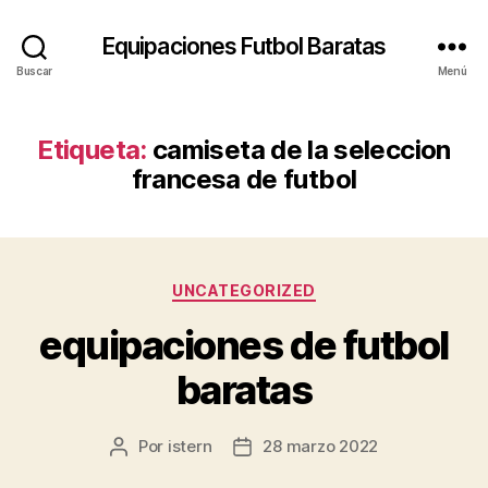
Equipaciones Futbol Baratas
Buscar
Menú
Etiqueta:
camiseta de la seleccion
francesa de futbol
Categorías
UNCATEGORIZED
equipaciones de futbol
baratas
Por
istern
28 marzo 2022
Autor
Fecha
de
de