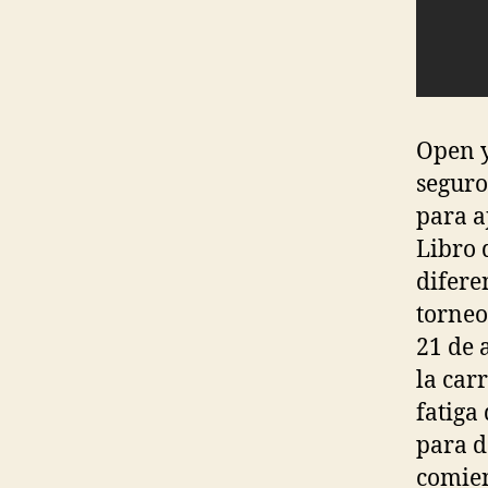
Open y
seguro 
para a
Libro 
diferen
torneo
21 de 
la car
fatiga 
para d
comie