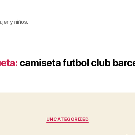
jer y niños.
ueta:
camiseta futbol club barc
Categorías
UNCATEGORIZED