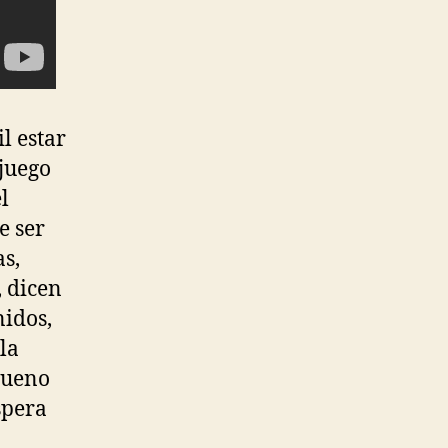
l estar
 juego
l
e ser
as,
, dicen
nidos,
la
bueno
spera