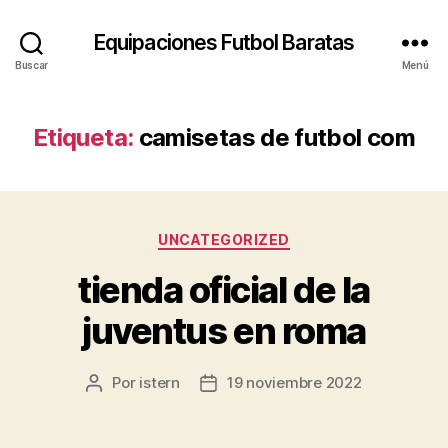
Equipaciones Futbol Baratas
Buscar
Menú
Etiqueta:
camisetas de futbol com
Categorías
UNCATEGORIZED
tienda oficial de la
juventus en roma
Por
istern
19 noviembre 2022
Autor
Fecha
de
de
la
la