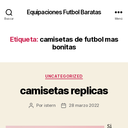
Equipaciones Futbol Baratas
Buscar
Menú
Etiqueta:
camisetas de futbol mas
bonitas
Categorías
UNCATEGORIZED
camisetas replicas
Por
istern
28 marzo 2022
Autor
Fecha
de
de
la
la
entrada
entrada
Si