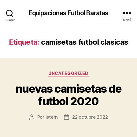
Equipaciones Futbol Baratas
Buscar
Menú
Etiqueta:
camisetas futbol clasicas
Categorías
UNCATEGORIZED
nuevas camisetas de
futbol 2020
Por
istern
22 octubre 2022
Autor
Fecha
de
de
la
la