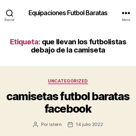
Equipaciones Futbol Baratas
Buscar
Menú
Etiqueta:
que llevan los futbolistas
debajo de la camiseta
Categorías
UNCATEGORIZED
camisetas futbol baratas
facebook
Por
istern
14 julio 2022
Autor
Fecha
de
de