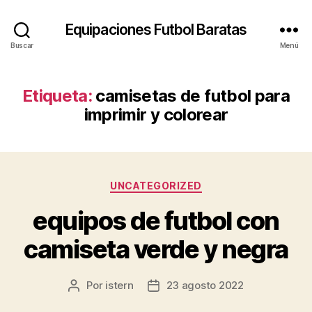
Equipaciones Futbol Baratas
Buscar
Menú
Etiqueta:
camisetas de futbol para
imprimir y colorear
Categorías
UNCATEGORIZED
equipos de futbol con
camiseta verde y negra
Por
istern
23 agosto 2022
Autor
Fecha
de
de