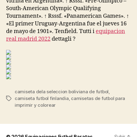
vitrina en Argentina». ↑ Rsssf. «Pre-Olímpico –
South-American Olympic Qualifying
Tournament». ↑ Rsssf. «Panamerican Games». ↑
«El primer Uruguay-Argentina fue el jueves 16
de mayo de 1901». Tenfield. Tutti i
equipacion
real madrid 2022
dettagli ?
camiseta dela seleccion boliviana de futbol
,
camiseta futbol finlandia
,
camisetas de futbol para
Etiquetas
imprimir y colorear
© 2026
Equipaciones Futbol Baratas
Subir
↑