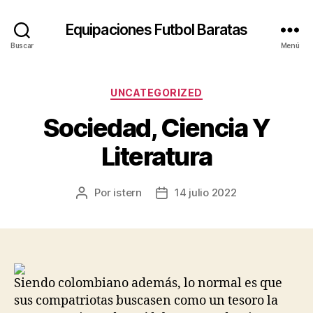
Equipaciones Futbol Baratas
Buscar
Menú
Categorías
UNCATEGORIZED
Sociedad, Ciencia Y
Literatura
Por
istern
14 julio 2022
Autor
Fecha
de
de
la
la
entrada
entrada
Siendo colombiano además, lo normal es que
sus compatriotas buscasen como un tesoro la