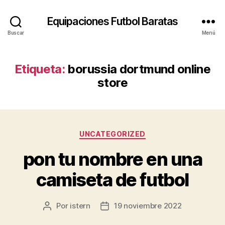
Equipaciones Futbol Baratas
Buscar
Menú
Etiqueta:
borussia dortmund online
store
Categorías
UNCATEGORIZED
pon tu nombre en una
camiseta de futbol
Por
istern
19 noviembre 2022
Autor
Fecha
de
de