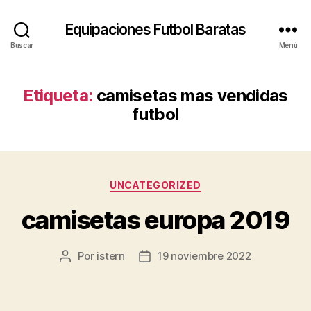
Equipaciones Futbol Baratas
Buscar
Menú
Etiqueta:
camisetas mas vendidas
futbol
Categorías
UNCATEGORIZED
camisetas europa 2019
Por
istern
19 noviembre 2022
Autor
Fecha
de
de
la
la
entrada
entrada