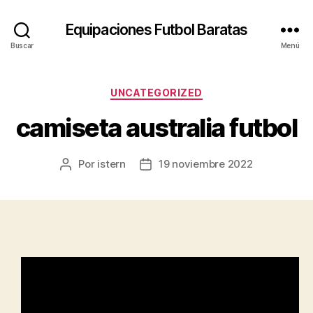
Equipaciones Futbol Baratas
Buscar
Menú
Categorías
UNCATEGORIZED
camiseta australia futbol
Por
istern
19 noviembre 2022
Autor
Fecha
de
de
la
la
entrada
entrada