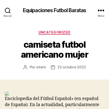
Equipaciones Futbol Baratas
Buscar
Menú
Categorías
UNCATEGORIZED
camiseta futbol
americano mujer
Por
istern
22 octubre 2022
Autor
Fecha
de
de
la
la
entrada
entrada
Enciclopedia del Fútbol Español» (en español
de España). En la actualidad, particularmente