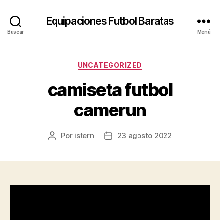
Equipaciones Futbol Baratas
Buscar
Menú
Categorías
UNCATEGORIZED
camiseta futbol
camerun
Por
istern
23 agosto 2022
Autor
Fecha
de
de
la
la
entrada
entrada