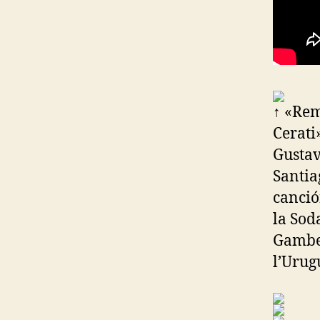
↑ «Rem
Cerati
Gustav
Santia
canció
la Sod
Gambet
l’Urug