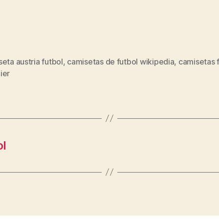
eta austria futbol
,
camisetas de futbol wikipedia
,
camisetas 
s
ier
ol