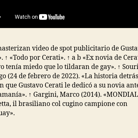
asterizan video de spot publicitario de Gust
». ↑ «Todo por Cerati». ↑ a b «Ex novia de Cerat
o tenía miedo que lo tildaran de gay». ↑ Sour
go (24 de febrero de 2022). «La historia detrás
n que Gustavo Cerati le dedicó a su novia ant
amanía». ↑ Gargini, Marco (2014). «MONDIAL
ta, il brasiliano col cugino campione con
uay».