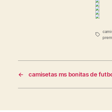
camis
Etiqueta
prem
←
camisetas ms bonitas de futb