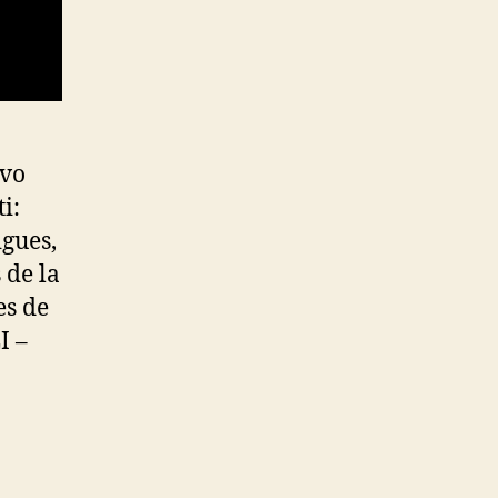
avo
i:
igues,
 de la
es de
I –