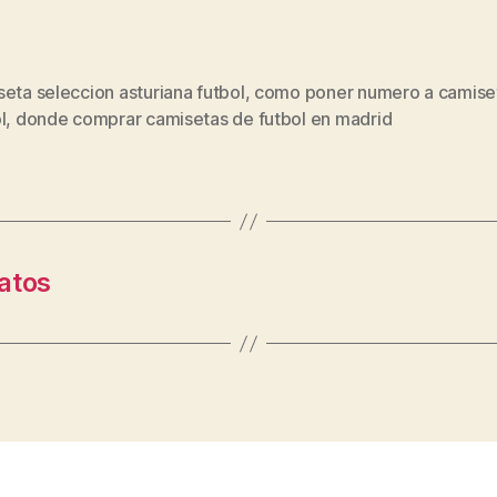
eta seleccion asturiana futbol
,
como poner numero a camise
s
l
,
donde comprar camisetas de futbol en madrid
atos