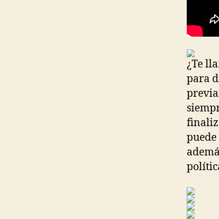
¿Te ll
para d
previa
siempr
finali
puede 
además
políti