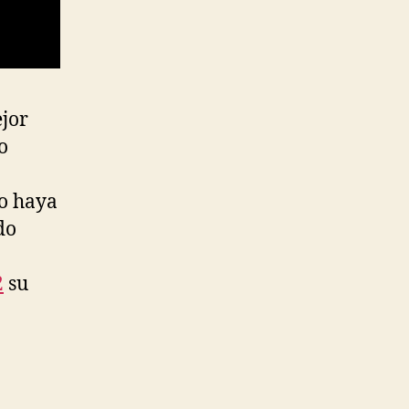
jor
o
do haya
do
2
su