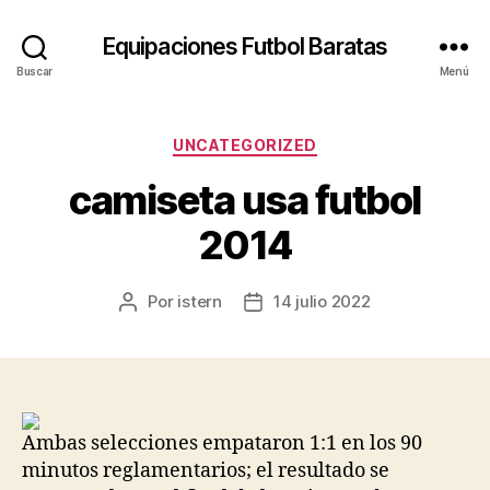
Equipaciones Futbol Baratas
Buscar
Menú
Categorías
UNCATEGORIZED
camiseta usa futbol
2014
Por
istern
14 julio 2022
Autor
Fecha
de
de
la
la
entrada
entrada
Ambas selecciones empataron 1:1 en los 90
minutos reglamentarios; el resultado se