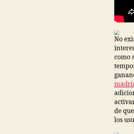
No exi
intere
como s
tempor
gananc
madri
adicio
activa
de que
los us