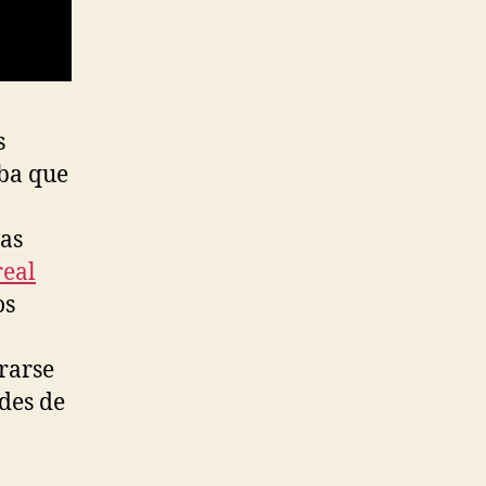
s
uba que
sas
real
os
rarse
ades de