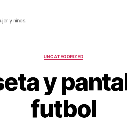
jer y niños.
Categorías
UNCATEGORIZED
eta y panta
futbol