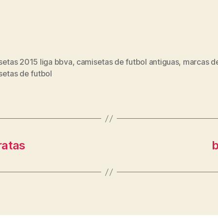
setas 2015 liga bbva
,
camisetas de futbol antiguas
,
marcas d
s
setas de futbol
ratas
b