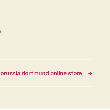
e
orussia dortmund online store
→