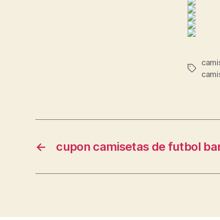
cami
Etiqueta
cami
←
cupon camisetas de futbol ba