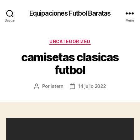
Equipaciones Futbol Baratas
Buscar
Menú
Categorías
UNCATEGORIZED
camisetas clasicas
futbol
Por
istern
14 julio 2022
Autor
Fecha
de
de
la
la
entrada
entrada