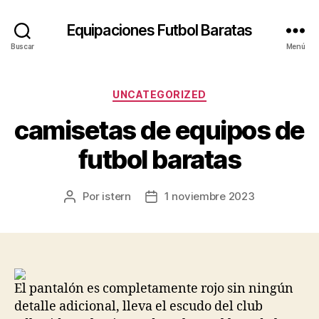
Equipaciones Futbol Baratas
Buscar
Menú
Categorías
UNCATEGORIZED
camisetas de equipos de
futbol baratas
Por
istern
1 noviembre 2023
Autor
Fecha
de
de
la
la
entrada
entrada
El pantalón es completamente rojo sin ningún
detalle adicional, lleva el escudo del club