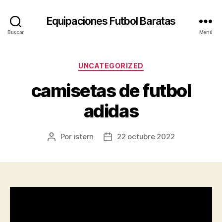
Equipaciones Futbol Baratas
Buscar
Menú
Categorías
UNCATEGORIZED
camisetas de futbol
adidas
Por
istern
22 octubre 2022
Autor
Fecha
de
de
la
la
entrada
entrada