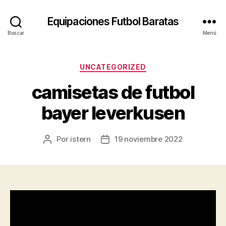
Equipaciones Futbol Baratas
Buscar
Menú
Categorías
UNCATEGORIZED
camisetas de futbol
bayer leverkusen
Por
istern
19 noviembre 2022
Autor
Fecha
de
de
la
la
entrada
entrada