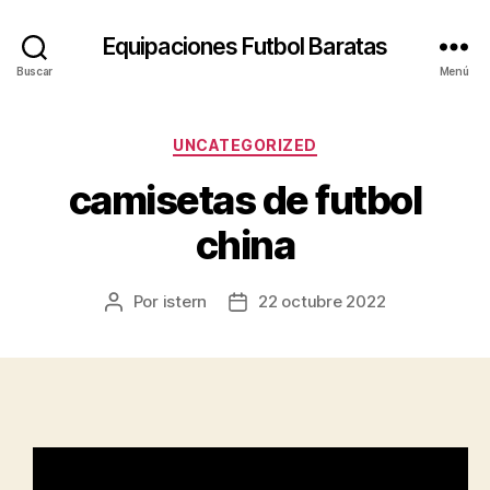
Equipaciones Futbol Baratas
Buscar
Menú
Categorías
UNCATEGORIZED
camisetas de futbol
china
Por
istern
22 octubre 2022
Autor
Fecha
de
de
la
la
entrada
entrada