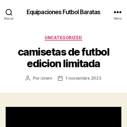
Equipaciones Futbol Baratas
Buscar
Menú
Categorías
UNCATEGORIZED
camisetas de futbol
edicion limitada
Por
istern
1 noviembre 2023
Autor
Fecha
de
de
la
la
entrada
entrada