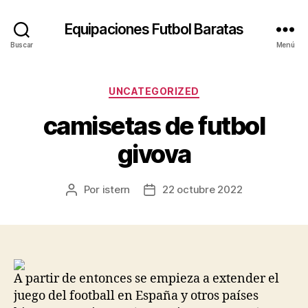
Equipaciones Futbol Baratas
Buscar
Menú
Categorías
UNCATEGORIZED
camisetas de futbol
givova
Por
istern
22 octubre 2022
Autor
Fecha
de
de
la
la
entrada
entrada
A partir de entonces se empieza a extender el
juego del football en España y otros países