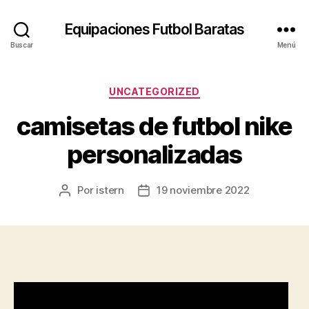
Equipaciones Futbol Baratas
Buscar
Menú
Categorías
UNCATEGORIZED
camisetas de futbol nike
personalizadas
Por
istern
19 noviembre 2022
Autor
Fecha
de
de
la
la
entrada
entrada