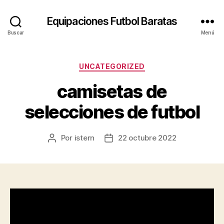
Equipaciones Futbol Baratas
Buscar
Menú
Categorías
UNCATEGORIZED
camisetas de
selecciones de futbol
Por
istern
22 octubre 2022
Autor
Fecha
de
de
la
la
entrada
entrada