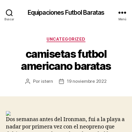
Equipaciones Futbol Baratas
Buscar
Menú
Categorías
UNCATEGORIZED
camisetas futbol
americano baratas
Por
istern
19 noviembre 2022
Autor
Fecha
de
de
la
la
entrada
entrada
Dos semanas antes del Ironman, fui a la playa a
nadar por primera vez con el neopreno que