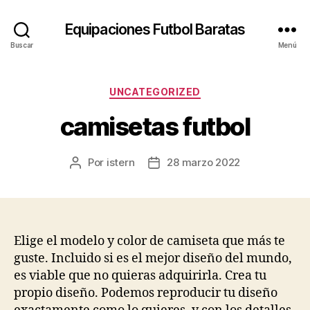
Equipaciones Futbol Baratas
Buscar
Menú
Categorías
UNCATEGORIZED
camisetas futbol
Por
istern
28 marzo 2022
Autor
Fecha
de
de
la
la
entrada
entrada
Elige el modelo y color de camiseta que más te
guste. Incluido si es el mejor diseño del mundo,
es viable que no quieras adquirirla. Crea tu
propio diseño. Podemos reproducir tu diseño