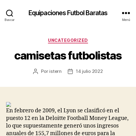
Equipaciones Futbol Baratas
Buscar
Menú
Categorías
UNCATEGORIZED
camisetas futbolistas
Por
istern
14 julio 2022
Autor
Fecha
de
de
la
la
entrada
entrada
En febrero de 2009, el Lyon se clasificó en el
puesto 12 en la Deloitte Football Money League,
lo que supuestamente generó unos ingresos
anuales de 155,7 millones de euros para la