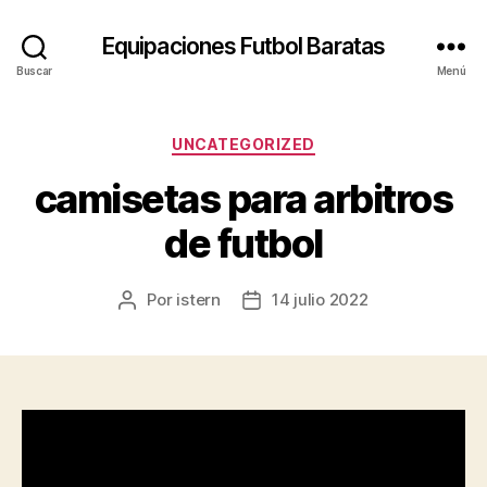
Equipaciones Futbol Baratas
Buscar
Menú
Categorías
UNCATEGORIZED
camisetas para arbitros
de futbol
Por
istern
14 julio 2022
Autor
Fecha
de
de
la
la
entrada
entrada