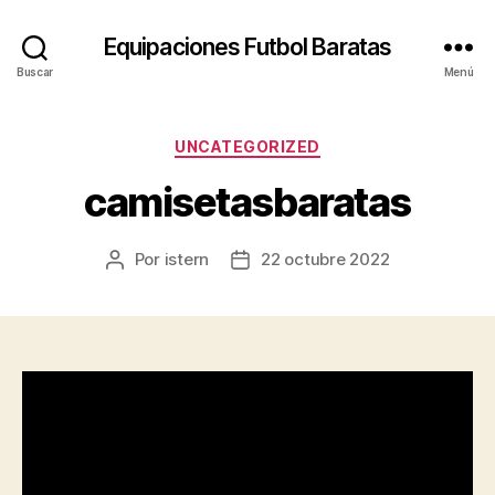
Equipaciones Futbol Baratas
Buscar
Menú
Categorías
UNCATEGORIZED
camisetasbaratas
Por
istern
22 octubre 2022
Autor
Fecha
de
de
la
la
entrada
entrada