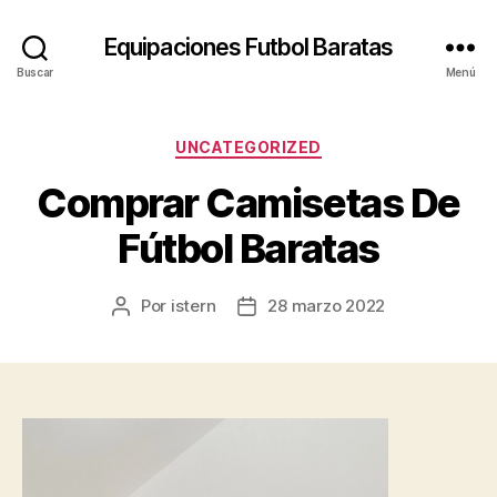
Equipaciones Futbol Baratas
Buscar
Menú
Categorías
UNCATEGORIZED
Comprar Camisetas De
Fútbol Baratas
Por
istern
28 marzo 2022
Autor
Fecha
de
de
la
la
entrada
entrada