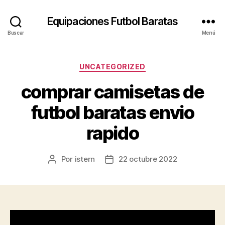
Equipaciones Futbol Baratas
Buscar
Menú
Categorías
UNCATEGORIZED
comprar camisetas de
futbol baratas envio
rapido
Por
istern
22 octubre 2022
Autor
Fecha
de
de
la
la
entrada
entrada