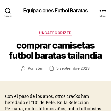
Equipaciones Futbol Baratas
Buscar
Menú
Categorías
UNCATEGORIZED
comprar camisetas
futbol baratas tailandia
Por
istern
5 septiembre 2023
Autor
Fecha
de
de
la
la
entrada
entrada
Con el paso de los años, otros cracks han
heredado el ’10’ de Pelé. En la Selección
Peruana, en los últimos años, hubo futbolistas