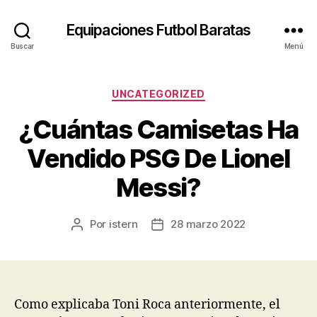
Equipaciones Futbol Baratas
Buscar
Menú
Categorías
UNCATEGORIZED
¿Cuántas Camisetas Ha
Vendido PSG De Lionel
Messi?
Por
istern
28 marzo 2022
Autor
Fecha
de
de
la
la
entrada
entrada
Como explicaba Toni Roca anteriormente, el