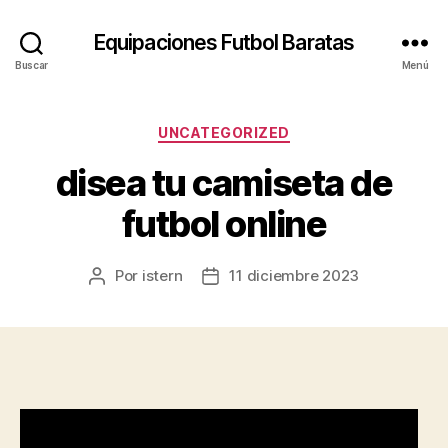
Equipaciones Futbol Baratas
Buscar
Menú
Categorías
UNCATEGORIZED
disea tu camiseta de
futbol online
Por
istern
11 diciembre 2023
Autor
Fecha
de
de
la
la
entrada
entrada