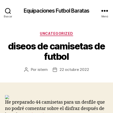
Equipaciones Futbol Baratas
Buscar
Menú
Categorías
UNCATEGORIZED
diseos de camisetas de
futbol
Por
istern
22 octubre 2022
Autor
Fecha
de
de
la
la
entrada
entrada
He preparado 44 camisetas para un desfile que
no podré comentar sobre el disfraz después de