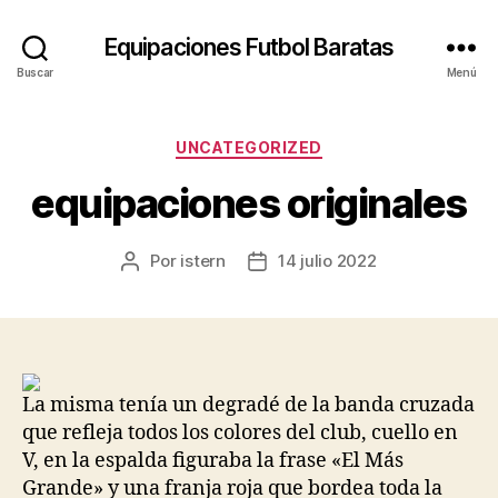
Equipaciones Futbol Baratas
Buscar
Menú
Categorías
UNCATEGORIZED
equipaciones originales
Por
istern
14 julio 2022
Autor
Fecha
de
de
la
la
entrada
entrada
La misma tenía un degradé de la banda cruzada
que refleja todos los colores del club, cuello en
V, en la espalda figuraba la frase «El Más
Grande» y una franja roja que bordea toda la