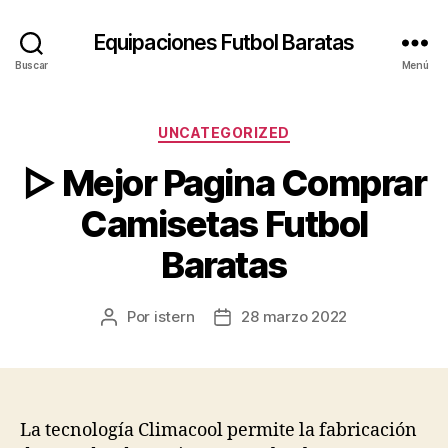
Equipaciones Futbol Baratas
Buscar
Menú
Categorías
UNCATEGORIZED
▷ Mejor Pagina Comprar
Camisetas Futbol
Baratas
Por
istern
28 marzo 2022
Autor
Fecha
de
de
la
la
entrada
entrada
La tecnología Climacool permite la fabricación