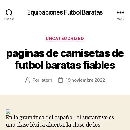
Equipaciones Futbol Baratas
Buscar
Menú
Categorías
UNCATEGORIZED
paginas de camisetas de
futbol baratas fiables
Por
istern
19 noviembre 2022
Autor
Fecha
de
de
la
la
entrada
entrada
En la gramática del español, el sustantivo es
una clase léxica abierta, la clase de los