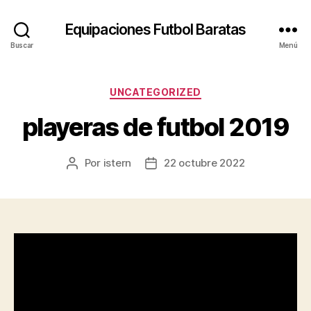
Equipaciones Futbol Baratas
Buscar
Menú
Categorías
UNCATEGORIZED
playeras de futbol 2019
Por
istern
22 octubre 2022
Autor
Fecha
de
de
la
la
entrada
entrada