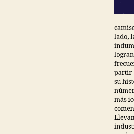
camise
lado, 
indume
logran
frecue
partir
su his
número
más ic
comenz
Llevam
indust