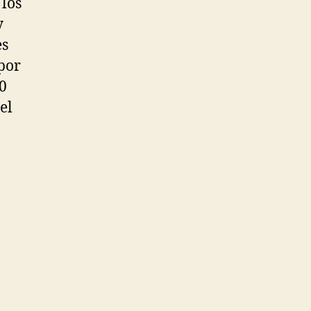
 los
y
es
por
0
el