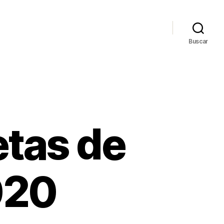
Buscar
etas de
020