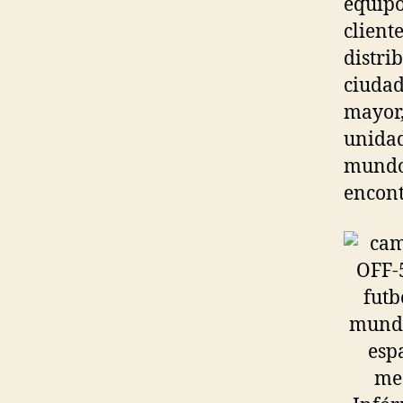
equipo
client
distri
ciudad
mayor,
unidad
mundo 
encont