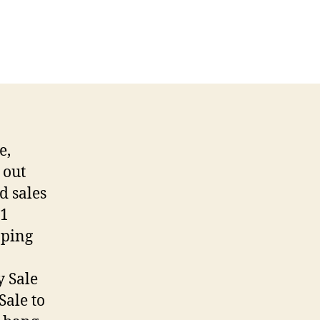
e,
 out
d sales
11
pping
 Sale
ale to