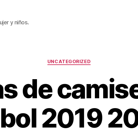
jer y niños.
Categorías
UNCATEGORIZED
as de camis
tbol 2019 2