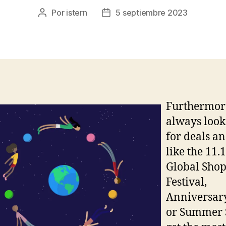
Por
istern
5 septiembre 2023
Autor
Fecha
de
de
la
la
entrada
entrada
Furthermor
always look
for deals an
like the 11.
Global Sho
Festival,
Anniversary
or Summer S