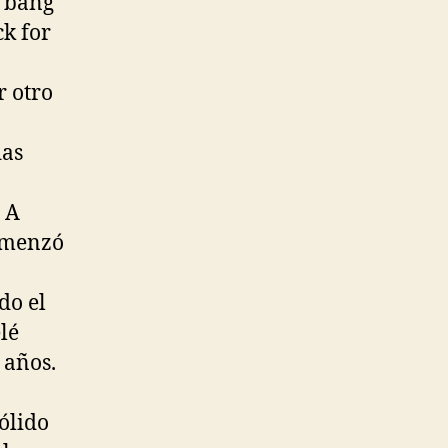
t bang
ck for
r otro
das
 A
comenzó
do el
lé
 años.
ólido