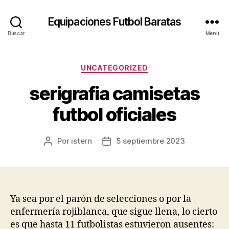
Equipaciones Futbol Baratas
Buscar
Menú
Categorías
UNCATEGORIZED
serigrafia camisetas
futbol oficiales
Por
istern
5 septiembre 2023
Autor
Fecha
de
de
la
la
entrada
entrada
Ya sea por el parón de selecciones o por la
enfermería rojiblanca, que sigue llena, lo cierto
es que hasta 11 futbolistas estuvieron ausentes: