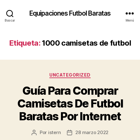
Equipaciones Futbol Baratas
Buscar
Menú
Etiqueta:
1000 camisetas de futbol
Categorías
UNCATEGORIZED
Guía Para Comprar
Camisetas De Futbol
Baratas Por Internet
Por
istern
28 marzo 2022
Autor
Fecha
de
de