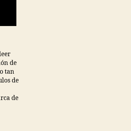
leer
ión de
o tan
ulos de
arca de