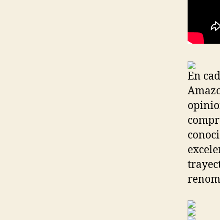
En cad
Amazo
opinio
compra
conoci
excele
trayec
renom