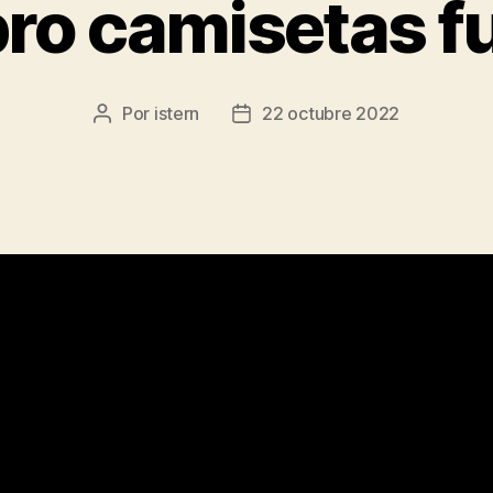
ro camisetas fu
Por
istern
22 octubre 2022
Autor
Fecha
de
de
la
la
entrada
entrada