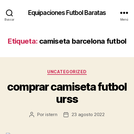
Equipaciones Futbol Baratas
Buscar
Menú
Etiqueta:
camiseta barcelona futbol
Categorías
UNCATEGORIZED
comprar camiseta futbol
urss
Por
istern
23 agosto 2022
Autor
Fecha
de
de
la
la