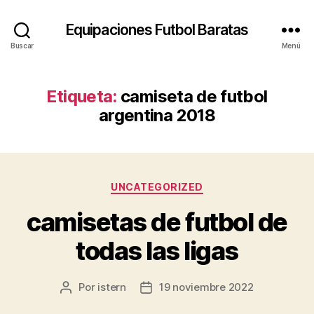
Equipaciones Futbol Baratas
Buscar
Menú
Etiqueta:
camiseta de futbol
argentina 2018
Categorías
UNCATEGORIZED
camisetas de futbol de
todas las ligas
Por
istern
19 noviembre 2022
Autor
Fecha
de
de