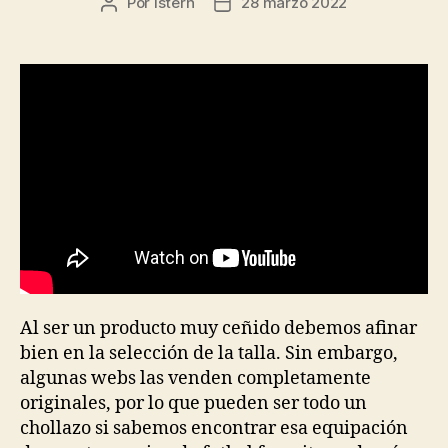
Por
istern
28 marzo 2022
Autor
Fecha
de
de
la
la
entrada
entrada
Al ser un producto muy ceñido debemos afinar
bien en la selección de la talla. Sin embargo,
algunas webs las venden completamente
originales, por lo que pueden ser todo un
chollazo si sabemos encontrar esa equipación